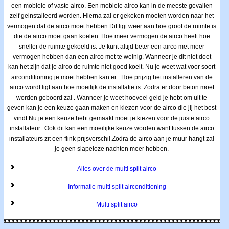
een mobiele of vaste airco. Een mobiele airco kan in de meeste gevallen
zelf geinstalleerd worden. Hierna zal er gekeken moeten worden naar het
vermogen dat de airco moet hebben.Dit ligt weer aan hoe groot de ruimte is
die de airco moet gaan koelen. Hoe meer vermogen de airco heeft hoe
sneller de ruimte gekoeld is. Je kunt altijd beter een airco met meer
vermogen hebben dan een airco met te weinig. Wanneer je dit niet doet
kan het zijn dat je airco de ruimte niet goed koelt. Nu je weet wat voor soort
airconditioning je moet hebben kan er . Hoe prijzig het installeren van de
airco wordt ligt aan hoe moeilijk de installatie is. Zodra er door beton moet
worden geboord zal . Wanneer je weet hoeveel geld je hebt om uit te
geven kan je een keuze gaan maken en kiezen voor de airco die jij het best
vindt.Nu je een keuze hebt gemaakt moet je kiezen voor de juiste airco
installateur.. Ook dit kan een moeilijke keuze worden want tussen de airco
installateurs zit een flink prijsverschil.Zodra de airco aan je muur hangt zal
je geen slapeloze nachten meer hebben.
Alles over de multi split airco
Informatie multi split airconditioning
Multi split airco